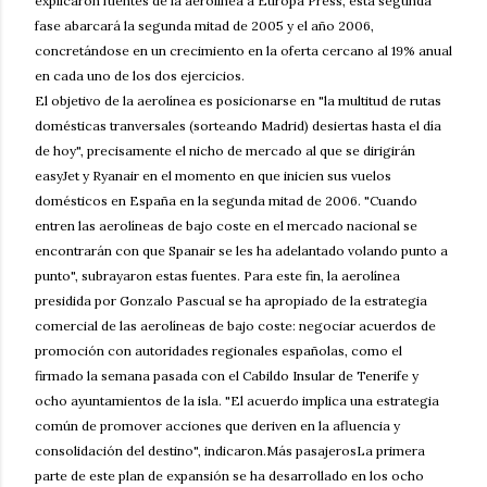
explicaron fuentes de la aerolínea a Europa Press, esta segunda
fase abarcará la segunda mitad de 2005 y el año 2006,
concretándose en un crecimiento en la oferta cercano al 19% anual
en cada uno de los dos ejercicios.
El objetivo de la aerolínea es posicionarse en "la multitud de rutas
domésticas tranversales (sorteando Madrid) desiertas hasta el día
de hoy", precisamente el nicho de mercado al que se dirigirán
easyJet y Ryanair en el momento en que inicien sus vuelos
domésticos en España en la segunda mitad de 2006. "Cuando
entren las aerolíneas de bajo coste en el mercado nacional se
encontrarán con que Spanair se les ha adelantado volando punto a
punto", subrayaron estas fuentes. Para este fin, la aerolínea
presidida por Gonzalo Pascual se ha apropiado de la estrategia
comercial de las aerolíneas de bajo coste: negociar acuerdos de
promoción con autoridades regionales españolas, como el
firmado la semana pasada con el Cabildo Insular de Tenerife y
ocho ayuntamientos de la isla. "El acuerdo implica una estrategia
común de promover acciones que deriven en la afluencia y
consolidación del destino", indicaron.Más pasajerosLa primera
parte de este plan de expansión se ha desarrollado en los ocho