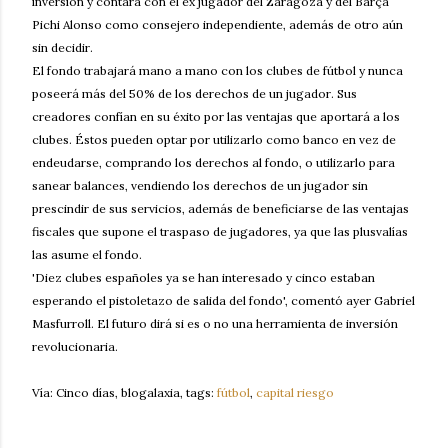
inversión y contará con el ex jugador del Zaragoza y del Barça
Pichi Alonso como consejero independiente, además de otro aún
sin decidir.
El fondo trabajará mano a mano con los clubes de fútbol y nunca
poseerá más del 50% de los derechos de un jugador. Sus
creadores confían en su éxito por las ventajas que aportará a los
clubes. Éstos pueden optar por utilizarlo como banco en vez de
endeudarse, comprando los derechos al fondo, o utilizarlo para
sanear balances, vendiendo los derechos de un jugador sin
prescindir de sus servicios, además de beneficiarse de las ventajas
fiscales que supone el traspaso de jugadores, ya que las plusvalías
las asume el fondo.
'Diez clubes españoles ya se han interesado y cinco estaban
esperando el pistoletazo de salida del fondo', comentó ayer Gabriel
Masfurroll. El futuro dirá si es o no una herramienta de inversión
revolucionaria.
Vía: Cinco días, blogalaxia, tags:
fútbol
,
capital riesgo