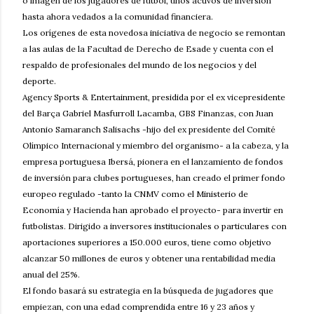
o imagen de los jugadores de fútbol, unos activos de inversión
hasta ahora vedados a la comunidad financiera.
Los orígenes de esta novedosa iniciativa de negocio se remontan
a las aulas de la Facultad de Derecho de Esade y cuenta con el
respaldo de profesionales del mundo de los negocios y del
deporte.
Agency Sports & Entertainment, presidida por el ex vicepresidente
del Barça Gabriel Masfurroll Lacamba, GBS Finanzas, con Juan
Antonio Samaranch Salisachs -hijo del ex presidente del Comité
Olímpico Internacional y miembro del organismo- a la cabeza, y la
empresa portuguesa Ibersá, pionera en el lanzamiento de fondos
de inversión para clubes portugueses, han creado el primer fondo
europeo regulado -tanto la CNMV como el Ministerio de
Economía y Hacienda han aprobado el proyecto- para invertir en
futbolistas. Dirigido a inversores institucionales o particulares con
aportaciones superiores a 150.000 euros, tiene como objetivo
alcanzar 50 millones de euros y obtener una rentabilidad media
anual del 25%.
El fondo basará su estrategia en la búsqueda de jugadores que
empiezan, con una edad comprendida entre 16 y 23 años y