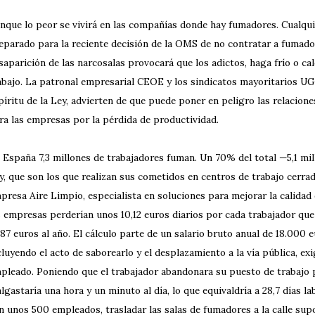
nque lo peor se vivirá en las compañías donde hay fumadores. Cualqu
eparado para la reciente decisión de la OMS de no contratar a fumador
saparición de las narcosalas provocará que los adictos, haga frío o cal
abajo. La patronal empresarial CEOE y los sindicatos mayoritarios 
píritu de la Ley, advierten de que puede poner en peligro las relacion
ra las empresas por la pérdida de productividad.
 España 7,3 millones de trabajadores fuman. Un 70% del total —5,1 mil
y, que son los que realizan sus cometidos en centros de trabajo cerra
presa Aire Limpio, especialista en soluciones para mejorar la calidad de
s empresas perderían unos 10,12 euros diarios por cada trabajador que
287 euros al año. El cálculo parte de un salario bruto anual de 18.000 e
cluyendo el acto de saborearlo y el desplazamiento a la vía pública, ex
pleado. Poniendo que el trabajador abandonara su puesto de trabajo p
lgastaría una hora y un minuto al día, lo que equivaldría a 28,7 días 
n unos 500 empleados, trasladar las salas de fumadores a la calle su