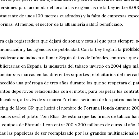
versiones para acomodar el local a las exigencias de la Ley (entre 8.0
staurante de unos 100 metros cuadrados) y la falta de empresas especi
formas. Al menos, el sector de la albañilería saldrá beneficiado.
ra caja registradora que dejará de sonar, y esta sí que para siempre, s
municación y las agencias de publicidad. Con la Ley llegará la
prohibic
nsiderar que inducen a fumar. Según datos de Infoadex, empresa que co
blicitarias en España, la industria del tabaco invirtió en 2004 algo m
unciar sus marcas en los diferentes soportes publicitarios del merca
ncedido una prórroga de tres años durante los que se respetará el pa
entos deportivos relacionados con el motor, para respetar los contrato
bacalera), a través de su marca Fortuna, será uno de los patrocinadore
cing de Moto GP, que lucirá el nombre de Fortuna Honda durante 200
padas será el piloto Toni Elías. Se estima que las firmas de tabaco ha
s equipos de Fórmula 1 con entre 200 y 300 millones de euros al año. 
das las papeletas de ser reemplazado por las grandes multinacionales