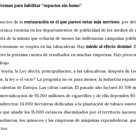
forman para habilitar “espacios sin humo”.
 sector de la
restauración es el que parece estar más nervioso
; por de
oranza resuena en los departamentos de publicidad de los medios de 
nta de la misma que echarán de menos las millonarias campañas publicit
rviosismo se respira en las tabacaleras. Hay
miedo al efecto dominó
. 
bre la próxima cuenta de resultados en muchas empresas. Hay preocu
abajo.
 teoría, la Ley afecta, principalmente, a las tabacaleras, después de to
s, la ley o el vicio? La pregunta no es para menos: la industria españo
culentas de Europa. Las cifras cantan. El pasado año facturó 10.708 m
mercialización de 93.260 millones de cigarrillos y de ella dependen 90
indirectos: 14.000 hectáreas dedicadas a la plantación de tabaco suste
y que añadir los 15.000 estancos diseminados por el territorio nacional
solineras, los quioscos y las empresas de máquinas expendedoras, qu
ctor.