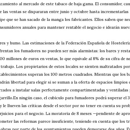
nzamiento al mercado de este tabaco de baja gama. El consumidor, cau
e las ventas se dispararan entre junio y octubre hasta incrementarlas
ipe que se han sacado de la manga los fabricantes. Ellos saben que ne
nsumidores anuales para mantener rentable el negocio e idearán nueva
res y humo. Las estimaciones de la Federación Española de Hostelería 
frentan los fumadores no pueden ser más alarmistas: los bares y res
600 millones de euros en ventas, lo que equivale al 8% de su cifra de
 trabajo. Los propietarios de estos locales se sienten maltratados por
tablecimientos superan los 100 metros cuadrados. Mientras que los b
ndrán libertad para elegir si se suman a la oferta de espacios limpios
rzados a instalar salas perfectamente compartimentadas y ventiladas 
garrillo.En ningún caso, el cubículo para fumadores podrá superar el 30
y le llueven las críticas desde el sector por no tener en cuenta su prob
rjuicios para el negocio. La moratoria de 8 meses —pendiente de apr
ometer las reformas parece insuficiente, teniendo en cuenta que los t
 obras por parte de los ayuntamientos pueden demorarse dos años. Es