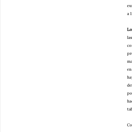
eu
a 
Lo
la
co
pr
ma
en
ha
de
po
ha
ta
Co