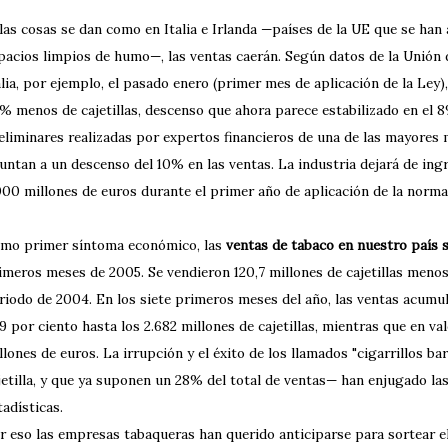
 las cosas se dan como en Italia e Irlanda —países de la UE que se han 
pacios limpios de humo—, las ventas caerán. Según datos de la Unión
alia, por ejemplo, el pasado enero (primer mes de aplicación de la Le
% menos de cajetillas, descenso que ahora parece estabilizado en el 
eliminares realizadas por expertos financieros de una de las mayores 
untan a un descenso del 10% en las ventas. La industria dejará de ing
000 millones de euros durante el primer año de aplicación de la norma
mo primer síntoma económico, las
ventas de tabaco en nuestro país 
imeros meses de 2005. Se vendieron 120,7 millones de cajetillas menos
riodo de 2004. En los siete primeros meses del año, las ventas acumul
89 por ciento hasta los 2.682 millones de cajetillas, mientras que en v
llones de euros. La irrupción y el éxito de los llamados "cigarrillos ba
jetilla, y que ya suponen un 28% del total de ventas— han enjugado la
tadísticas.
r eso las empresas tabaqueras han querido anticiparse para sortear el