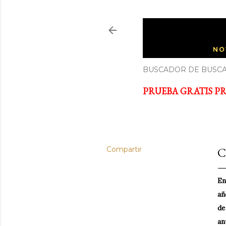
ECONOM
Noticias y cursos GRATIS so
BUSCADOR DE BUSCA
PRUEBA GRATIS PRI
Compartir
C
En
añ
de
an