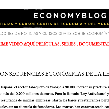
Ir al contenido principal
YBLOG
bre economía y el mundo de la empresa
DORES DE NOTICIAS Y CURSOS GRATIS SOBRE ECONOMÍA 
ME VIDEO AQUÍ. PELÍCULAS, SERIES , DOCUMENTALES
ONSECUENCIAS ECONÓMICAS DE LA L
 España, el sector tabaquero da trabajo a 90.000 personas y factura a
o más de 10.700 millones de euros. Pero la llamada “Ley Antitabaco” y
 resultados de muchas empresas. Hasta los bares y restaurantes perde
uales sin su clientela de fumadores. Las marcas han contraatacado con 