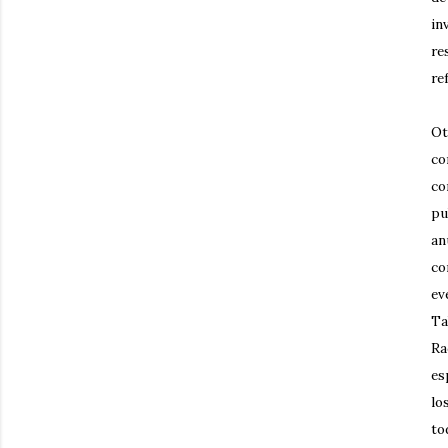
in
re
re
Ot
co
co
pu
an
co
ev
Ta
Ra
es
lo
to