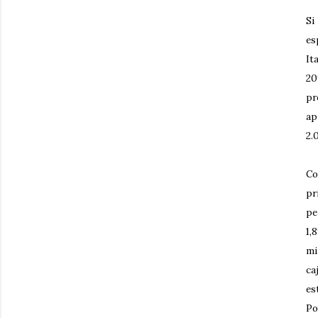
Si
es
It
20
pr
ap
2.
Co
pr
pe
1,
mi
ca
es
Po