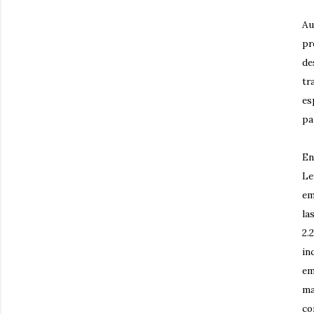
Au
pr
de
tr
es
pa
En
Le
em
la
2.
in
em
ma
co