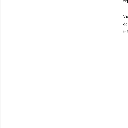
re
Vi
de
in