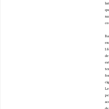
la
qu
na
co
Ba
en
1.
de
es
te
fo
ci
Le
pe
ac
de