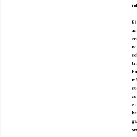
re
El
añ
ve
ne
so
tr
En
má
su
co
e 
ha
ga
se