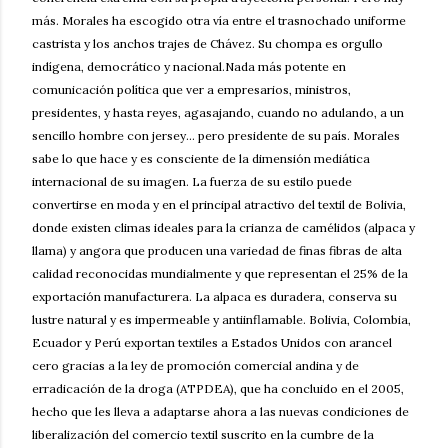
más. Morales ha escogido otra vía entre el trasnochado uniforme
castrista y los anchos trajes de Chávez. Su chompa es orgullo
indígena, democrático y nacional.Nada más potente en
comunicación política que ver a empresarios, ministros,
presidentes, y hasta reyes, agasajando, cuando no adulando, a un
sencillo hombre con jersey... pero presidente de su país. Morales
sabe lo que hace y es consciente de la dimensión mediática
internacional de su imagen. La fuerza de su estilo puede
convertirse en moda y en el principal atractivo del textil de Bolivia,
donde existen climas ideales para la crianza de camélidos (alpaca y
llama) y angora que producen una variedad de finas fibras de alta
calidad reconocidas mundialmente y que representan el 25% de la
exportación manufacturera. La alpaca es duradera, conserva su
lustre natural y es impermeable y antiinflamable. Bolivia, Colombia,
Ecuador y Perú exportan textiles a Estados Unidos con arancel
cero gracias a la ley de promoción comercial andina y de
erradicación de la droga (ATPDEA), que ha concluido en el 2005,
hecho que les lleva a adaptarse ahora a las nuevas condiciones de
liberalización del comercio textil suscrito en la cumbre de la