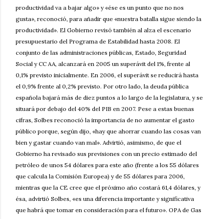
productividad va a bajar algo» y «ése es un punto que no nos
gusta», reconoció, para añadir que «nuestra batalla sigue siendo la
productividad». El Gobierno revisó también al alza el escenario
presupuestario del Programa de Estabilidad hasta 2008. El
conjunto de las administraciones públicas, Estado, Seguridad
Social y CC AA, alcanzará en 2005 un superávit del 1%, frente al
0,1% previsto inicialmente. En 2006, el superávit se reducirá hasta
el 0,9% frente al 0,2% previsto. Por otro lado, la deuda pública
española bajará más de diez puntos a lo largo de la legislatura, y se
situará por debajo del 40% del PIB en 2007. Pese a estas buenas
cifras, Solbes reconoció la importancia de no aumentar el gasto
público porque, según dijo, «hay que ahorrar cuando las cosas van
bien y gastar cuando van mal». Advirtió, asimismo, de que el
Gobierno ha revisado sus previsiones con un precio estimado del
petróleo de unos 54 dólares para este año (frente a los 55 dólares
que calcula la Comisión Europea) y de 55 dólares para 2006,
mientras que la CE cree que el próximo año costará 61,4 dólares, y
ésa, advirtió Solbes, «es una diferencia importante y significativa
que habrá que tomar en consideración para el futuro». OPA de Gas