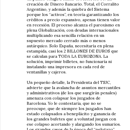
creación de Dinero Bancario. Total, el Corralito
Argentino, y además la quiebra del Sistema
porque los “activos”, en teoría garantizando los
créditos a precio expansivo, apenas tienen valor
en recesión. El proceso alcanza el paroxismo en
plena Globalización, con deudas internacionales
multiplicando esa sencilla relación en un
supuesto mercado cerrado más o menos
autárquico. Solo España, necesitaría en plena
estampida, casi los 2 BILLONES DE EUROS que
se calculan para TODA LA EUROZONA. La
solución, imprimir billetes, no funcionaría ni
instalando una impresora en cada red de
ventanillas y cajeros.
Un pequeño detalle, la Presidenta del TSJC,
advierte que la avalancha de asuntos mercantiles
y administrativos (de los que surgirán penales)
amenaza con colapsar los juzgados de
Barcelona. Yo le contestaría, que no se
preocupe, que de siempre los juzgados han
estado colapsados a beneplácito y ganancia de
los grandes bufetes que a voluntad juegan con
ese colapso acortando y alargando los sumarios.
Los grandes casos de la época del “pelotazo”