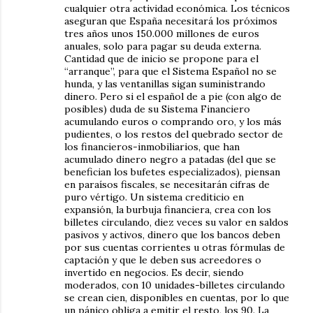
cualquier otra actividad económica. Los técnicos
aseguran que España necesitará los próximos
tres años unos 150.000 millones de euros
anuales, solo para pagar su deuda externa.
Cantidad que de inicio se propone para el
“arranque”, para que el Sistema Español no se
hunda, y las ventanillas sigan suministrando
dinero. Pero si el español de a pie (con algo de
posibles) duda de su Sistema Financiero
acumulando euros o comprando oro, y los más
pudientes, o los restos del quebrado sector de
los financieros-inmobiliarios, que han
acumulado dinero negro a patadas (del que se
benefician los bufetes especializados), piensan
en paraísos fiscales, se necesitarán cifras de
puro vértigo. Un sistema crediticio en
expansión, la burbuja financiera, crea con los
billetes circulando, diez veces su valor en saldos
pasivos y activos, dinero que los bancos deben
por sus cuentas corrientes u otras fórmulas de
captación y que le deben sus acreedores o
invertido en negocios. Es decir, siendo
moderados, con 10 unidades-billetes circulando
se crean cien, disponibles en cuentas, por lo que
un pánico obliga a emitir el resto, los 90. La