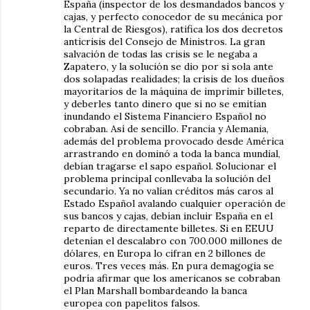
España (inspector de los desmandados bancos y
cajas, y perfecto conocedor de su mecánica por
la Central de Riesgos), ratifica los dos decretos
anticrisis del Consejo de Ministros. La gran
salvación de todas las crisis se le negaba a
Zapatero, y la solución se dio por si sola ante
dos solapadas realidades; la crisis de los dueños
mayoritarios de la máquina de imprimir billetes,
y deberles tanto dinero que si no se emitían
inundando el Sistema Financiero Español no
cobraban. Así de sencillo. Francia y Alemania,
además del problema provocado desde América
arrastrando en dominó a toda la banca mundial,
debían tragarse el sapo español. Solucionar el
problema principal conllevaba la solución del
secundario. Ya no valían créditos más caros al
Estado Español avalando cualquier operación de
sus bancos y cajas, debían incluir España en el
reparto de directamente billetes. Si en EEUU
detenían el descalabro con 700.000 millones de
dólares, en Europa lo cifran en 2 billones de
euros. Tres veces más. En pura demagogia se
podría afirmar que los americanos se cobraban
el Plan Marshall bombardeando la banca
europea con papelitos falsos.