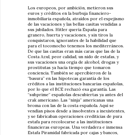
Los europeos, por ambición, metieron sus
euros y créditos en la burbuja financiero-
inmobiliaria española, atraídos por el espejismo
de las vacaciones y las bellas casitas vendidas a
sus jubilados. Hitler quería España para
granero, huerta y vacaciones, y sin tiros la
conquistaron, ignorantes de la habilidad que
para el tocomocho tenemos los mediterráneos.
De que las casitas eran más caras que las de la
Costa Azul, peor calidad, un nido de estafas, y
sus vacaciones una orgía de alcohol, drogas y
prostitutas ya hacía tiempo que tomaron
conciencia. También se apercibieron de la
“basura” en las hipotecas garantía de los
créditos a las instituciones bancarias españolas,
por lo que el BCE rechazó esa garantía. Las
“subprime” españolas descubiertas ya antes del
crak americano. Las “ninja” americanas una
broma con las de la costa española. Aquí se
vendían pisos desde a insolventes a inexistentes,
y se fabricaban operaciones crediticias de pura
estafa para recolocarse a las instituciones
financieras europeas. Una verdadera e inmensa
Estafa Piramidal fabricada por cajas y bancos,