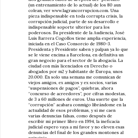
(un entrenamiento de lo actual) de los 80 aun
colean, ver www.lagrancorrupcion.com. Una
pieza indispensable en toda corrupta crisis, la
corrupción judicial, parte de su desarrollo e
indispensable soporte ulterior para los
poderosos. Su presidente de la Audiencia, José
Luis Barrera Cogollos tiene amplia experiencia,
iniciada en el Caso Consorcio de 1980-3.
Presidenta y Presidente saben y palpan ya lo que
se le viene encima a Barcelona, en definitiva un
gran negocio para el sector de la abogacía. La
ciudad con más licenciados en Derecho o
abogados por m2 y habitante de Europa, unos
20.000. En solo una semana me comunican de
viejos amigos, ex amigos y ex socios, varias
“suspensiones de pagos”, quiebras, ahora
“concurso de acreedores”, por cifras modestas,
de 3 a 60 millones de euros. Una suerte que la
“corrupción” acabara conmigo librándome en la
actualidad de esos problemas, y si me caen
varias denuncias falsas, como después de
escribir mi primer libro en 1994, la ineficacia
judicial espero vaya a mi favor y no eleven esas
denuncias del final de los grandes montones al