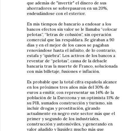
que además de "invertir" el dinero de sus
ahorradores se sobrepasaron en un 20%,
endeudándose con el exterior.
En mis tiempos de bancario a endosar a los
bancos efectos sin valor se le llamaba “colocar
pelotas”, “letras de colusión”, sin operación
comercial que las respaldara. Se giraban a 90
días y en el mejor de los casos se pagaban
renovándose hasta el infinito, de lo contrario,
estafa y “quiebra”. Los activos de los bancos a
reventar de “pelotas”, causa de la debacle
bancaria tras la muerte de Franco, solucionada
con más billetaje, fusiones e inflación.
Es probable que la total cifra española alcance
en los próximos tres años más del 30% de
euros a emitir, con representar un 14% de la
población de la Eurozona y un optimista 11% de
su PIB, sumados construcción y turismo, sin
incluir drogas y prostitución, girando
actualmente en negro este sector más que el
primer y segundo de los industriales,
construcción y automóviles, y generando en
valor añadido y liquidez mucho más que