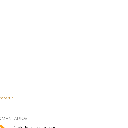
mpartir
OMENTARIOS
Pablo M.
ha dicho que…