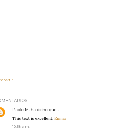
mpartir
OMENTARIOS
Pablo M.
ha dicho que…
This text is excellent.
Emma
10:58 a. m.