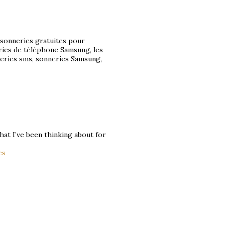
s sonneries gratuites pour
ries de téléphone Samsung, les
neries sms, sonneries Samsung,
hat I’ve been thinking about for
es