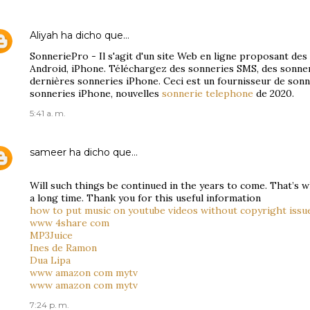
Aliyah
ha dicho que…
SonneriePro - Il s'agit d'un site Web en ligne proposant de
Android, iPhone. Téléchargez des sonneries SMS, des sonne
dernières sonneries iPhone. Ceci est un fournisseur de son
sonneries iPhone, nouvelles
sonnerie telephone
de 2020.
5:41 a. m.
sameer
ha dicho que…
Will such things be continued in the years to come. That’s w
a long time. Thank you for this useful information
how to put music on youtube videos without copyright issu
www 4share com
MP3Juice
Ines de Ramon
Dua Lipa
www amazon com mytv
www amazon com mytv
7:24 p. m.