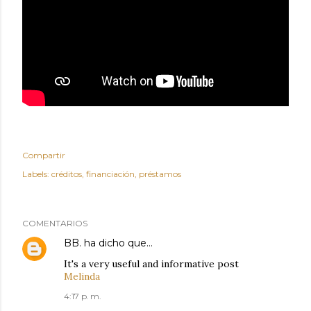
Compartir
Labels:
créditos
financiación
préstamos
COMENTARIOS
BB.
ha dicho que…
It's a very useful and informative post
Melinda
4:17 p. m.