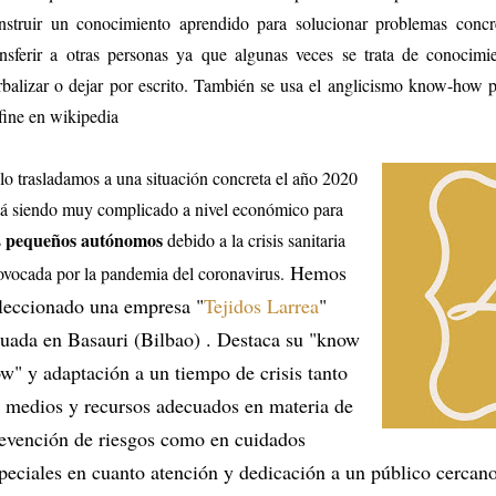
nstruir un conocimiento aprendido para solucionar problemas concre
ansferir a otras personas ya que algunas veces se trata de conocim
rbalizar o dejar por escrito.​ También se usa el anglicismo know-how pa
fine en wikipedia
 lo trasladamos a una situación concreta el año 2020
tá siendo muy complicado a nivel económico para
pequeños autónomos
s
debido a la crisis sanitaria
Hemos
ovocada por la pandemia del coronavirus.
leccionado una empresa "
Tejidos Larrea
"
tuada en Basauri (Bilbao) . Destaca su "know
w" y adaptación a un tiempo de crisis tanto
 medios y recursos adecuados en materia de
evención de riesgos como en cuidados
peciales en cuanto atención y dedicación a un público cercan