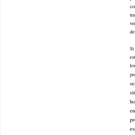
co
tr
ve
de
Si
es
lo
pr
se
si
ho
en
pr
es