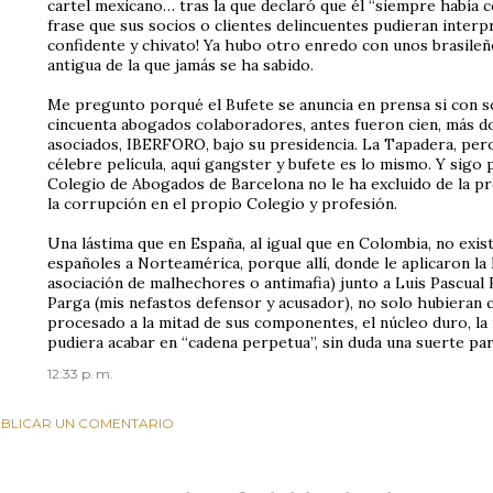
cartel mexicano… tras la que declaró que él “siempre había co
frase que sus socios o clientes delincuentes pudieran inte
confidente y chivato! Ya hubo otro enredo con unos brasileño
antigua de la que jamás se ha sabido.
Me pregunto porqué el Bufete se anuncia en prensa si con so
cincuenta abogados colaboradores, antes fueron cien, más d
asociados, IBERFORO, bajo su presidencia. La Tapadera, per
célebre película, aquí gangster y bufete es lo mismo. Y sig
Colegio de Abogados de Barcelona no le ha excluido de la pr
la corrupción en el propio Colegio y profesión.
Una lástima que en España, al igual que en Colombia, no exist
españoles a Norteamérica, porque allí, donde le aplicaron la
asociación de malhechores o antimafia) junto a Luis Pascual E
Parga (mis nefastos defensor y acusador), no solo hubieran 
procesado a la mitad de sus componentes, el núcleo duro, la 
pudiera acabar en “cadena perpetua”, sin duda una suerte par
12:33 p. m.
BLICAR UN COMENTARIO