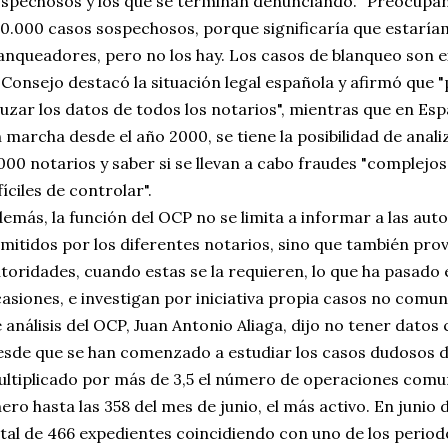
spechosos y los que se terminan denunciando. "Preocupan
0.000 casos sospechosos, porque significaría que estarí
anqueadores, pero no los hay. Los casos de blanqueo son e
 Consejo destacó la situación legal española y afirmó que
uzar los datos de todos los notarios", mientras que en Esp
 marcha desde el año 2000, se tiene la posibilidad de analiz
000 notarios y saber si se llevan a cabo fraudes "complejo
fíciles de controlar".
emás, la función del OCP no se limita a informar a las aut
mitidos por los diferentes notarios, sino que también pro
toridades, cuando estas se la requieren, lo que ha pasado 
asiones, e investigan por iniciativa propia casos no comuni
 análisis del OCP, Juan Antonio Aliaga, dijo no tener datos
sde que se han comenzado a estudiar los casos dudosos d
ltiplicado por más de 3,5 el número de operaciones comun
ero hasta las 358 del mes de junio, el más activo. En junio 
tal de 466 expedientes coincidiendo con uno de los period