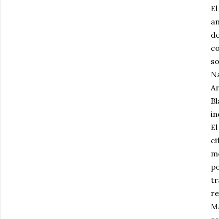
El
an
de
co
so
Na
An
Bl
in
El
ci
mo
po
tr
re
Ma