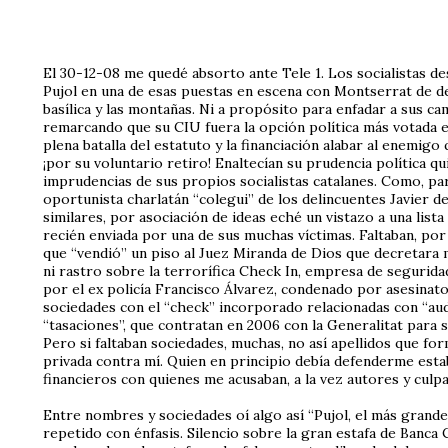
El 30-12-08 me quedé absorto ante Tele 1. Los socialistas de
Pujol en una de esas puestas en escena con Montserrat de de
basílica y las montañas. Ni a propósito para enfadar a sus cam
remarcando que su CIU fuera la opción política más votada en
plena batalla del estatuto y la financiación alabar al enemigo
¡por su voluntario retiro! Enaltecían su prudencia política qu
imprudencias de sus propios socialistas catalanes. Como, pa
oportunista charlatán “colegui” de los delincuentes Javier de
similares, por asociación de ideas eché un vistazo a una list
recién enviada por una de sus muchas víctimas. Faltaban, por
que “vendió” un piso al Juez Miranda de Dios que decretara m
ni rastro sobre la terrorífica Check In, empresa de segurid
por el ex policía Francisco Álvarez, condenado por asesinato
sociedades con el “check” incorporado relacionadas con “aud
“tasaciones”, que contratan en 2006 con la Generalitat para s
Pero si faltaban sociedades, muchas, no así apellidos que fo
privada contra mí. Quien en principio debía defenderme esta
financieros con quienes me acusaban, a la vez autores y culpa
Entre nombres y sociedades oí algo así “Pujol, el más grande 
repetido con énfasis. Silencio sobre la gran estafa de Banca 