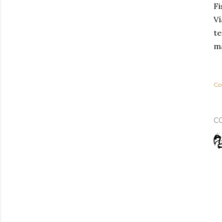
Fi
Ví
te
m
Co
C