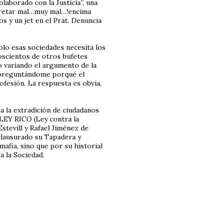
laborado con la Justicia”, una
rpretar mal…muy mal…!encima
s y un jet en el Prat. Denuncia
lo esas sociedades necesita los
oscientos de otros bufetes
o variando el argumento de la
o preguntándome porqué el
ofesión. La respuesta es obvia,
a la extradición de ciudadanos
 LEY RICO (Ley contra la
stevill y Rafael Jiménez de
clausurado su Tapadera y
mafia, sino que por su historial
a la Sociedad.