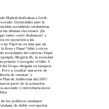
sde Madrid deificaban a Jordi
corado. Gesticulaba ante la
aradas socialistas catalanistas,
 las últimas elecciones. ¡En
 que tanto costó desbancar!, y
izá en oposición a las
ra mí, Pujol no es más que un
 la Rosa y Piqué Vidal, y otros
a de sociedades del entorno Piqué
 ejemplo, Mogiris SL, la sociedad
i prisión. Corregido el fallo. Y
ad del Grupo dirigida en tiempos
. Pero a resaltar una serie de
itoría de cuentas” y
u Plan de Auditorías del 2007.
rmaron parte de la acusación
ba asociado y estrecharía lazos
bles.
de los políticos catalanes”
Catalana, de doble corrupción,