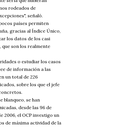
te sería que hubieran
amos rodeados de
xcepciones", señaló.
 "pocos países permiten
aña, gracias al Índice Único,
ar los datos de los casi
s, que son los realmente
oridades o estudiar los casos
vee de información a las
en un total de 226
cados, sobre los que el jefe
 concretos.
e blanqueo, se han
icadas, desde las 96 de
de 2006, el OCP investigo un
os de máxima actividad de la