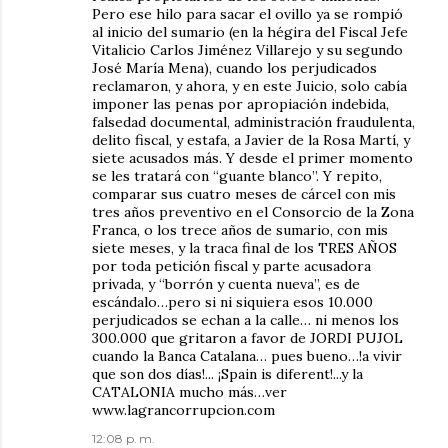
Pero ese hilo para sacar el ovillo ya se rompió
al inicio del sumario (en la hégira del Fiscal Jefe
Vitalicio Carlos Jiménez Villarejo y su segundo
José María Mena), cuando los perjudicados
reclamaron, y ahora, y en este Juicio, solo cabía
imponer las penas por apropiación indebida,
falsedad documental, administración fraudulenta,
delito fiscal, y estafa, a Javier de la Rosa Martí, y
siete acusados más. Y desde el primer momento
se les tratará con “guante blanco”. Y repito,
comparar sus cuatro meses de cárcel con mis
tres años preventivo en el Consorcio de la Zona
Franca, o los trece años de sumario, con mis
siete meses, y la traca final de los TRES AÑOS
por toda petición fiscal y parte acusadora
privada, y “borrón y cuenta nueva”, es de
escándalo…pero si ni siquiera esos 10.000
perjudicados se echan a la calle… ni menos los
300.000 que gritaron a favor de JORDI PUJOL
cuando la Banca Catalana… pues bueno…!a vivir
que son dos días!... ¡Spain is diferent!...y la
CATALONIA mucho más…ver
www.lagrancorrupcion.com
12:08 p. m.