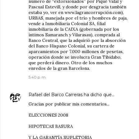
número de “extorsionados” por Piqué Vidal y
Pascual Estevill, y donde por desgracia también
estaba yo, ver en www.lagrancorrupción.com),
URBAS, manejada por el trío y hombres de paja,
vende a Inmobiliaria Colonial SA, filial
inmobiliaria de la CAIXA (gobernada por los
íntimos Samaranch y Vilarasau), comprada al
Banco Central, que la adquirió por la absorción
del Banco Hispano Colonial, su cartera de
aparcamientos por 7.000 millones de pesetas,
operación donde se involucra Gran Tibidabo,
que perderá dinero. Otro de los muchos
enredos de la gran Barcelona.
5:40 p. m.
Rafael del Barco Carreras
ha dicho que…
Gracias por publicar mis comentarios...
ELECCIONES 2008
HIPOTECAS BASURA
Y LA GARANTÍA SUPLETORIA