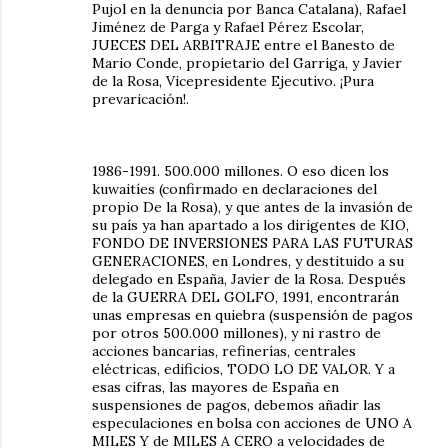
Pujol en la denuncia por Banca Catalana), Rafael
Jiménez de Parga y Rafael Pérez Escolar,
JUECES DEL ARBITRAJE entre el Banesto de
Mario Conde, propietario del Garriga, y Javier
de la Rosa, Vicepresidente Ejecutivo. ¡Pura
prevaricación!.
1986-1991. 500.000 millones. O eso dicen los
kuwaitíes (confirmado en declaraciones del
propio De la Rosa), y que antes de la invasión de
su país ya han apartado a los dirigentes de KIO,
FONDO DE INVERSIONES PARA LAS FUTURAS
GENERACIONES, en Londres, y destituido a su
delegado en España, Javier de la Rosa. Después
de la GUERRA DEL GOLFO, 1991, encontrarán
unas empresas en quiebra (suspensión de pagos
por otros 500.000 millones), y ni rastro de
acciones bancarias, refinerías, centrales
eléctricas, edificios, TODO LO DE VALOR. Y a
esas cifras, las mayores de España en
suspensiones de pagos, debemos añadir las
especulaciones en bolsa con acciones de UNO A
MILES Y de MILES A CERO a velocidades de