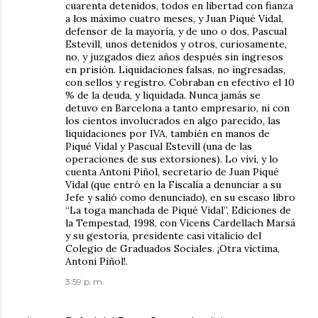
cuarenta detenidos, todos en libertad con fianza
a los máximo cuatro meses, y Juan Piqué Vidal,
defensor de la mayoría, y de uno o dos, Pascual
Estevill, unos detenidos y otros, curiosamente,
no, y juzgados diez años después sin ingresos
en prisión. Liquidaciones falsas, no ingresadas,
con sellos y registro. Cobraban en efectivo el 10
% de la deuda, y liquidada. Nunca jamás se
detuvo en Barcelona a tanto empresario, ni con
los cientos involucrados en algo parecido, las
liquidaciones por IVA, también en manos de
Piqué Vidal y Pascual Estevill (una de las
operaciones de sus extorsiones). Lo viví, y lo
cuenta Antoni Piñol, secretario de Juan Piqué
Vidal (que entró en la Fiscalía a denunciar a su
Jefe y salió como denunciado), en su escaso libro
“La toga manchada de Piqué Vidal”, Ediciones de
la Tempestad, 1998, con Vicens Cardellach Marsá
y su gestoría, presidente casi vitalicio del
Colegio de Graduados Sociales. ¡Otra víctima,
Antoni Piñol!.
3:59 p. m.