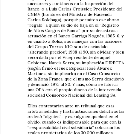
sucesores y coetáneos en la Inspección del
Banco, o a Luis Carlos Croissier, Presidente del
CNMV (hombres del Ministro de Hacienda
Carlos Solchaga), porqué permiten ese abono
“regalo” a quien se dio de baja en el “Registro
de Altos Cargos de Banca” por su desastrosa
actuación en el Banco Garriga Nogués, 1985-6, y
en cuanto a Bolsa, sus manejos con las acciones
del Grupo Torras-KIO son de escándalo
“alterando precios”, 1988 al 90, sin olvidar, y bien
recordada por el Vicepresidente de aquel
Gobierno, Narcís Serra, su implicación DIRECTA
(según firmó el Juez Especial José Álvarez
Martínez, sin implicarlo) en el Caso Consorcio
de la Zona Franca, que el mismo Serra descubrió
y denunció, 1975 al 80. Y más, cómo se fabrica
una OPA con el propio dinero de la intervenida
sociedad Consorcio Nacional del Leasing SA.
Ellos contestarían ante un tribunal que esas
arbitrariedades y hasta actuaciones delictivas las
ordenó “alguien”... y ese alguien quedará en el
olvido, cuando es indispensable para que con la
“responsabilidad civil subsidiaria” cobraran los
reales propietarios de los 30.000 millones.