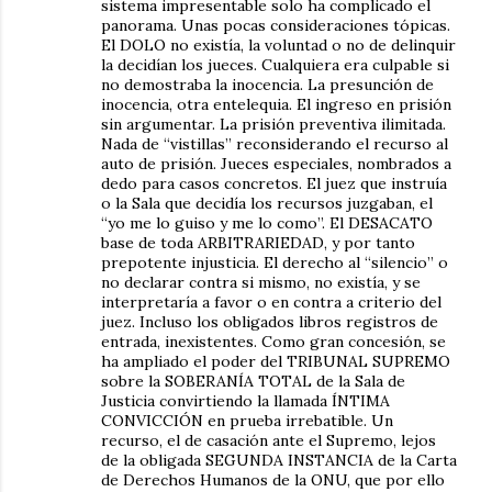
sistema impresentable solo ha complicado el
panorama. Unas pocas consideraciones tópicas.
El DOLO no existía, la voluntad o no de delinquir
la decidían los jueces. Cualquiera era culpable si
no demostraba la inocencia. La presunción de
inocencia, otra entelequia. El ingreso en prisión
sin argumentar. La prisión preventiva ilimitada.
Nada de “vistillas” reconsiderando el recurso al
auto de prisión. Jueces especiales, nombrados a
dedo para casos concretos. El juez que instruía
o la Sala que decidía los recursos juzgaban, el
“yo me lo guiso y me lo como”. El DESACATO
base de toda ARBITRARIEDAD, y por tanto
prepotente injusticia. El derecho al “silencio” o
no declarar contra si mismo, no existía, y se
interpretaría a favor o en contra a criterio del
juez. Incluso los obligados libros registros de
entrada, inexistentes. Como gran concesión, se
ha ampliado el poder del TRIBUNAL SUPREMO
sobre la SOBERANÍA TOTAL de la Sala de
Justicia convirtiendo la llamada ÍNTIMA
CONVICCIÓN en prueba irrebatible. Un
recurso, el de casación ante el Supremo, lejos
de la obligada SEGUNDA INSTANCIA de la Carta
de Derechos Humanos de la ONU, que por ello