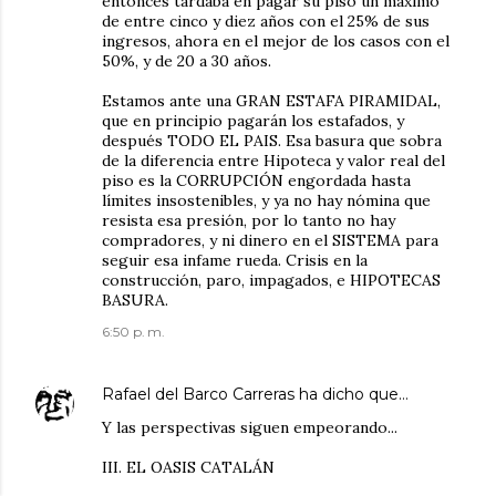
entonces tardaba en pagar su piso un máximo
de entre cinco y diez años con el 25% de sus
ingresos, ahora en el mejor de los casos con el
50%, y de 20 a 30 años.
Estamos ante una GRAN ESTAFA PIRAMIDAL,
que en principio pagarán los estafados, y
después TODO EL PAIS. Esa basura que sobra
de la diferencia entre Hipoteca y valor real del
piso es la CORRUPCIÓN engordada hasta
límites insostenibles, y ya no hay nómina que
resista esa presión, por lo tanto no hay
compradores, y ni dinero en el SISTEMA para
seguir esa infame rueda. Crisis en la
construcción, paro, impagados, e HIPOTECAS
BASURA.
6:50 p. m.
Rafael del Barco Carreras
ha dicho que…
Y las perspectivas siguen empeorando...
III. EL OASIS CATALÁN