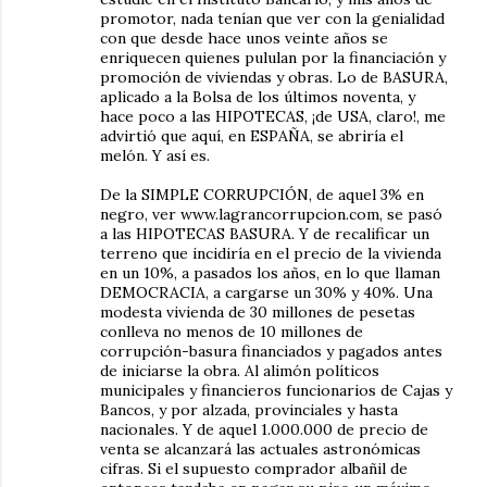
promotor, nada tenían que ver con la genialidad
con que desde hace unos veinte años se
enriquecen quienes pululan por la financiación y
promoción de viviendas y obras. Lo de BASURA,
aplicado a la Bolsa de los últimos noventa, y
hace poco a las HIPOTECAS, ¡de USA, claro!, me
advirtió que aquí, en ESPAÑA, se abriría el
melón. Y así es.
De la SIMPLE CORRUPCIÓN, de aquel 3% en
negro, ver www.lagrancorrupcion.com, se pasó
a las HIPOTECAS BASURA. Y de recalificar un
terreno que incidiría en el precio de la vivienda
en un 10%, a pasados los años, en lo que llaman
DEMOCRACIA, a cargarse un 30% y 40%. Una
modesta vivienda de 30 millones de pesetas
conlleva no menos de 10 millones de
corrupción-basura financiados y pagados antes
de iniciarse la obra. Al alimón políticos
municipales y financieros funcionarios de Cajas y
Bancos, y por alzada, provinciales y hasta
nacionales. Y de aquel 1.000.000 de precio de
venta se alcanzará las actuales astronómicas
cifras. Si el supuesto comprador albañil de