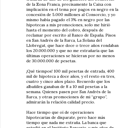
de la Zona Franca, precisamente la Caixa con
implicación en el tema por pagos en negro en la
concesión de 5.000 millones al Consorcio, y yo
mismo había pagado el 3% en negro por las
hipotecas a mis promociones, solo me hirió
hasta el momento del cobro, después de
reclamar por escrito al Banco de España. Pisos
en San Andrés de la Barca, La Solana del
Llobregat, que hace doce o trece años rondaban
los 20.000.000 y que no me extrañaría que las
últimas operaciones se hicieran por no menos
de 30.000.000 de pesetas.
¡Qué tiempos! 100 mil pesetas de entrada, 400
mil de hipoteca a doce años, y el resto en tres,
cuatro y cinco años plazo. Recuerdo que los
albañiles ganaban de 8 a 10 mil pesetas a la
semana. Quienes pasen por San Andrés de la
Barca, y otras promociones de mi “grupo”,
admirarán la relación calidad precio.
Hace tiempo que oí de operaciones
hipotecarias de disparate, pero hace más
tiempo que nada me extraña. La banca que
estudié en el Instituto Bancario, y mis años de