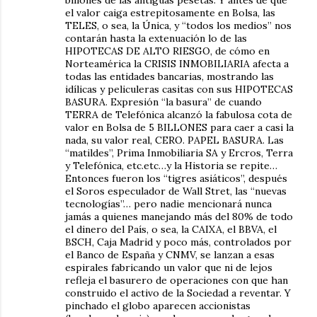
billones de las antiguas pesetas. Y antes de que
el valor caiga estrepitosamente en Bolsa, las
TELES, o sea, la Única, y “todos los medios” nos
contarán hasta la extenuación lo de las
HIPOTECAS DE ALTO RIESGO, de cómo en
Norteamérica la CRISIS INMOBILIARIA afecta a
todas las entidades bancarias, mostrando las
idílicas y peliculeras casitas con sus HIPOTECAS
BASURA. Expresión “la basura” de cuando
TERRA de Telefónica alcanzó la fabulosa cota de
valor en Bolsa de 5 BILLONES para caer a casi la
nada, su valor real, CERO. PAPEL BASURA. Las
“matildes”, Prima Inmobiliaria SA y Ercros, Terra
y Telefónica, etc.etc…y la Historia se repite…
Entonces fueron los “tigres asiáticos”, después
el Soros especulador de Wall Stret, las “nuevas
tecnologías”… pero nadie mencionará nunca
jamás a quienes manejando más del 80% de todo
el dinero del País, o sea, la CAIXA, el BBVA, el
BSCH, Caja Madrid y poco más, controlados por
el Banco de España y CNMV, se lanzan a esas
espirales fabricando un valor que ni de lejos
refleja el basurero de operaciones con que han
construido el activo de la Sociedad a reventar. Y
pinchado el globo aparecen accionistas