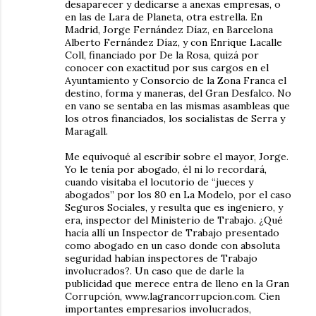
desaparecer y dedicarse a anexas empresas, o
en las de Lara de Planeta, otra estrella. En
Madrid, Jorge Fernández Díaz, en Barcelona
Alberto Fernández Díaz, y con Enrique Lacalle
Coll, financiado por De la Rosa, quizá por
conocer con exactitud por sus cargos en el
Ayuntamiento y Consorcio de la Zona Franca el
destino, forma y maneras, del Gran Desfalco. No
en vano se sentaba en las mismas asambleas que
los otros financiados, los socialistas de Serra y
Maragall.
Me equivoqué al escribir sobre el mayor, Jorge.
Yo le tenía por abogado, él ni lo recordará,
cuando visitaba el locutorio de “jueces y
abogados” por los 80 en La Modelo, por el caso
Seguros Sociales, y resulta que es ingeniero, y
era, inspector del Ministerio de Trabajo. ¿Qué
hacía allí un Inspector de Trabajo presentado
como abogado en un caso donde con absoluta
seguridad habían inspectores de Trabajo
involucrados?. Un caso que de darle la
publicidad que merece entra de lleno en la Gran
Corrupción, www.lagrancorrupcion.com. Cien
importantes empresarios involucrados,