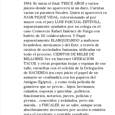
1994. Se inicia el final. TRECE AÑOS y varios
juicios donde no aparecerá ni un duro. Cuentas
vacías en paraísos fiscales. Quien si aparecerá es
JUAN PIQUÉ VIDAL, extorsionando al por
mayor con el juez LUIS PASCUAL ESTEVILL,
supuestamente ayudados por su colega en el
caso Consorcio Rafael Jiménez de Parga con
bufete de 50 colaboradores. Y Piqué
supuestamente BLANQUEANDO a mafiosos
brasileños, mexicanos y del Este, a través de
cientos de sociedades fantasma, utilizadas en
todo el proceso. CIENTOS DE MILES DE
MILLONES. Ver en Internet OPERACIÓN
TACOS, y otras pequeñas hojas y espinas de ese
tallo, envueltas con el celofán de la Delegación
de HACIENDA (en cuyo juicio el papel de su
sumario se confundirá con los papiros del
Antiguo Egipto)… y como toda película de
gansters que se precie… hijos, hermanos,
cuñados, esposas y queridas…políticos,
funcionarios, notarios, jueces, policías y
prensa… conocidos y señalados, pero sin
mácula… y FISCALES, no se sabe, aunque sean
absolutamente necesarios por acción u omisión
para el excelente y rentable resultado