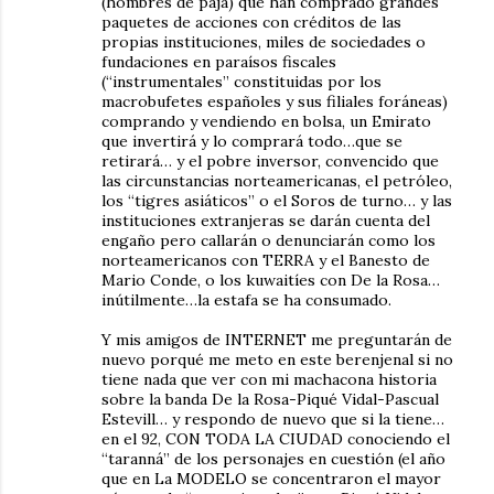
(hombres de paja) que han comprado grandes
paquetes de acciones con créditos de las
propias instituciones, miles de sociedades o
fundaciones en paraísos fiscales
(“instrumentales” constituidas por los
macrobufetes españoles y sus filiales foráneas)
comprando y vendiendo en bolsa, un Emirato
que invertirá y lo comprará todo…que se
retirará… y el pobre inversor, convencido que
las circunstancias norteamericanas, el petróleo,
los “tigres asiáticos” o el Soros de turno… y las
instituciones extranjeras se darán cuenta del
engaño pero callarán o denunciarán como los
norteamericanos con TERRA y el Banesto de
Mario Conde, o los kuwaitíes con De la Rosa…
inútilmente…la estafa se ha consumado.
Y mis amigos de INTERNET me preguntarán de
nuevo porqué me meto en este berenjenal si no
tiene nada que ver con mi machacona historia
sobre la banda De la Rosa-Piqué Vidal-Pascual
Estevill… y respondo de nuevo que si la tiene…
en el 92, CON TODA LA CIUDAD conociendo el
“taranná” de los personajes en cuestión (el año
que en La MODELO se concentraron el mayor