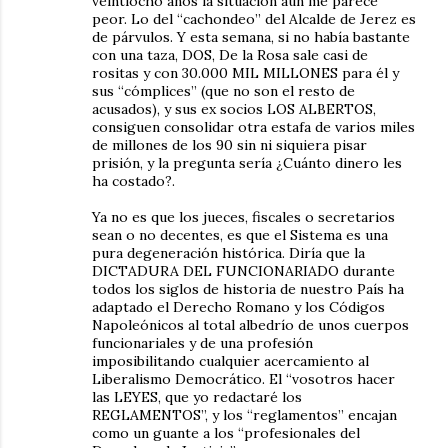
veintiocho años la situación aun me parece
peor. Lo del “cachondeo” del Alcalde de Jerez es
de párvulos. Y esta semana, si no había bastante
con una taza, DOS, De la Rosa sale casi de
rositas y con 30.000 MIL MILLONES para él y
sus “cómplices” (que no son el resto de
acusados), y sus ex socios LOS ALBERTOS,
consiguen consolidar otra estafa de varios miles
de millones de los 90 sin ni siquiera pisar
prisión, y la pregunta sería ¿Cuánto dinero les
ha costado?.
Ya no es que los jueces, fiscales o secretarios
sean o no decentes, es que el Sistema es una
pura degeneración histórica. Diría que la
DICTADURA DEL FUNCIONARIADO durante
todos los siglos de historia de nuestro País ha
adaptado el Derecho Romano y los Códigos
Napoleónicos al total albedrío de unos cuerpos
funcionariales y de una profesión
imposibilitando cualquier acercamiento al
Liberalismo Democrático. El “vosotros hacer
las LEYES, que yo redactaré los
REGLAMENTOS”, y los “reglamentos” encajan
como un guante a los “profesionales del