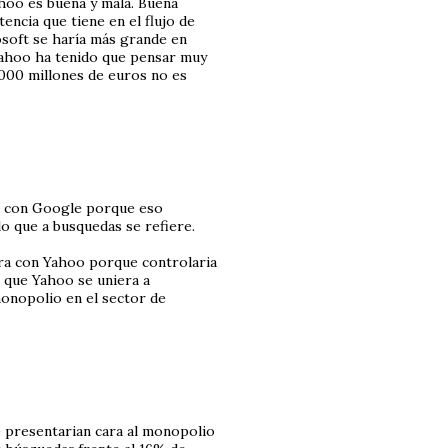
ahoo es buena y mala. Buena
ncia que tiene en el flujo de
soft se haría más grande en
Yahoo ha tenido que pensar muy
.000 millones de euros no es
ra con Google porque eso
lo que a busquedas se refiere.
era con Yahoo porque controlaria
 que Yahoo se uniera a
onopolio en el sector de
e presentarian cara al monopolio