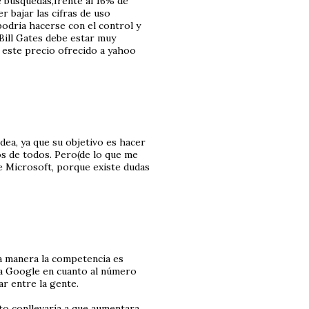
e búsquedas,frente al 16% de
r bajar las cifras de uso
odria hacerse con el control y
Bill Gates debe estar muy
 este precio ofrecido a yahoo
dea, ya que su objetivo es hacer
os de todos. Pero(de lo que me
e Microsoft, porque existe dudas
a manera la competencia es
 a Google en cuanto al número
r entre la gente.
sto conllevaría a que aumentara