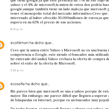
que tiene google,ya que este presenta un 77% de ese flujo d
yahoo y el 4% de microsoft,la union de estos dos podria hace
google,aunque también tiene un lado malo,ya que microsoft p
tener el monopolio total del mercado informático.Creo que 
interesado al haber ofrecido 30.000millones de euros,ya que
supera en un 62% el precio de sus acciones.
8:19 p. m.
ecofilimon
ha dicho que…
Creo que la union entre Yahoo y Microsoft no es una buena i
competencia a Google, este siendo el buscador más utilizad
he enterado del audio) Yahoo rechaza la oferta de compra d
sobre el exito de la oferta de Microsoft.
3:39 p. m.
ecosofía
ha dicho que…
Me parece bien que microsoft se una a yahoo porque de est
mayor. Sin embargo, me parece difícil que lleguen a superar
de búsquedas en Internet, porque es un buscador muy popula
De todas formas, si microsoft llegara a aliarse con yahoo, e