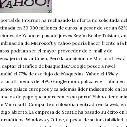
 portal de Internet ha rechazado la oferta no solicitada de
timada en 30.000 millones de euros, a pesar de ser un 62% 
ciones de Yahoo el pasado jueves.Según Bobby Tulsiani, anal
mbinación de Microsoft y Yahoo podría hacer frente a la
ntos podrían ser el mayor prove
edor de e-mail y de
nsajería instantánea. Pero la ambición de Microsoft está
 captar el tráfico de búsquedas."Google posee a nivel
ndial el 77% de ese flujo de búsquedas. Yahoo el 16% y
crosoft menos del 4%. Google monopoliza ese tráfico en
chos países europeos y es además líder indiscutible en lo
uncios de pago que aparecen en su portal.Yahoo tiene m
n Microsoft. Comparte su filosofía centrada en la web, en 
digo abierto.La empresa de Seattle ha basado su éxito en
formáticos: Windows y Office, a pesar de su inestabilidad, 