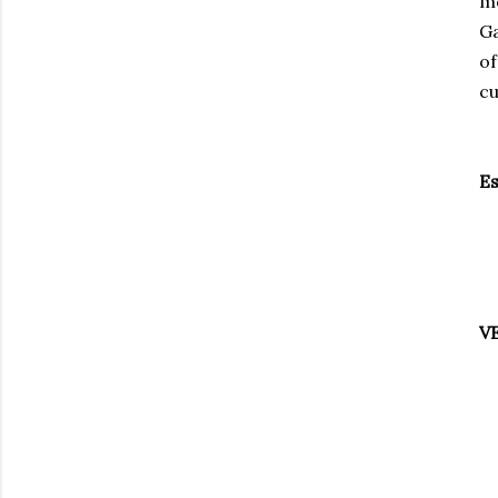
mo
Ga
of
cu
Es
V