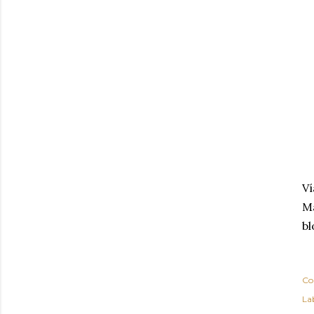
Ví
Má
bl
Co
Lab