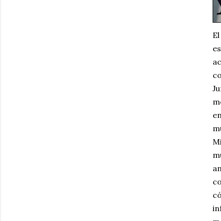
El
es
ac
co
Ju
me
en
mu
Mi
mu
an
co
có
in