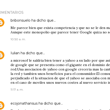
OMENTARIOS
bribonsuelo
ha dicho que…
Me parece bien que exista competencia y que no se le den ma
Aunque este monopolio que parece tener Google quiza no s
10:50 a. m.
Iulian
ha dicho que…
a microsof le saldria bien tener a yahoo a su lado por que a
de google que se presenta como el gigante en el dominio de 
red.Una asociacion de yahoo con google creceria mas la cant
la red y tambien unos beneficios para el consumidor.El cons
perjudicado el la situacion de que el yahoo se asociaba con 
en el caso de moviles unos nuevos costes al nuevo servicio 
11:17 a. m.
ecojonathansus
ha dicho que…