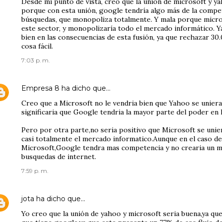
Desde mi punto de vista, creo que la unión de microsoft y y
porque con esta unión, google tendría algo más de la compete
búsquedas, que monopoliza totalmente. Y mala porque micro
este sector, y monopolizaría todo el mercado informático. 
bien en las consecuencias de esta fusión, ya que rechazar 30
cosa fácil.
7:03 p. m.
Empresa 8
ha dicho que…
Creo que a Microsoft no le vendria bien que Yahoo se unie
significaria que Google tendria la mayor parte del poder en 
Pero por otra parte,no seria positivo que Microsoft se uni
casi totalmente el mercado informatico.Aunque en el caso de
Microsoft,Google tendra mas competencia y no crearia un m
busquedas de internet.
7:59 p. m.
jota
ha dicho que…
Yo creo que la unión de yahoo y microsoft seria buena,ya qu