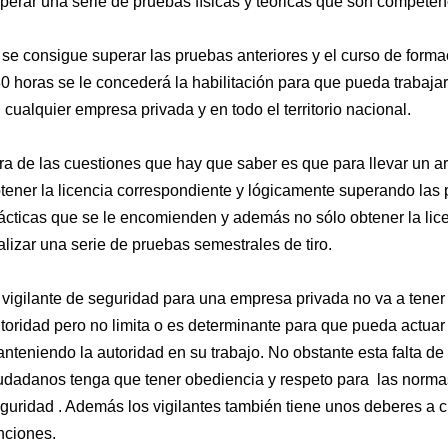
perar una serie de pruebas físicas y teóricas que son competenc
 se consigue superar las pruebas anteriores y el curso de for
0 horas se le concederá la habilitación para que pueda trabaja
 cualquier empresa privada y en todo el territorio nacional.
ra de las cuestiones que hay que saber es que para llevar un 
tener la licencia correspondiente y lógicamente superando las 
ácticas que se le encomienden y además no sólo obtener la lic
alizar una serie de pruebas semestrales de tiro.
 vigilante de seguridad para una empresa privada no va a tener
toridad pero no limita o es determinante para que pueda actua
nteniendo la autoridad en su trabajo. No obstante esta falta de
udadanos tenga que tener obediencia y respeto para las normas 
guridad . Además los vigilantes también tiene unos deberes a cu
nciones.