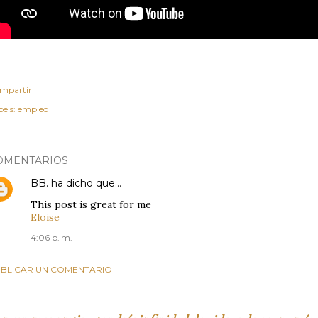
mpartir
els:
empleo
OMENTARIOS
BB.
ha dicho que…
This post is great for me
Eloise
4:06 p. m.
BLICAR UN COMENTARIO