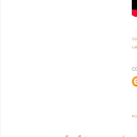
Co
Lab
C
PU