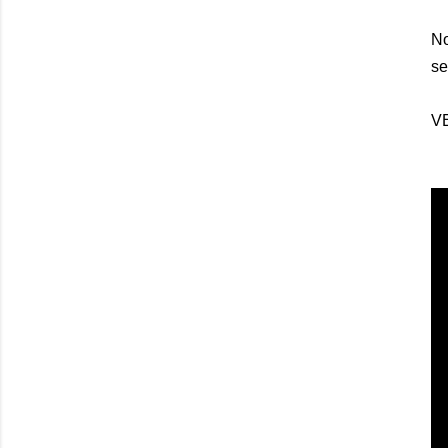
No
se
V