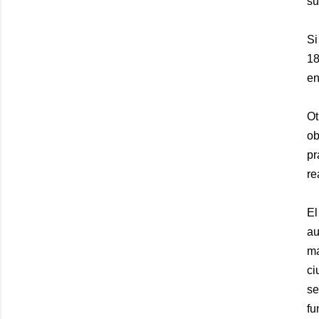
su
Si
18
en
Ot
ob
pr
re
El
au
ma
ci
se
fu