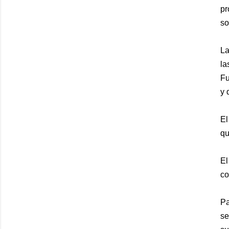
pr
so
La
la
Fu
y 
El
qu
El
co
Pa
se